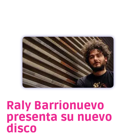
Raly Barrionuevo
presenta su nuevo
disco