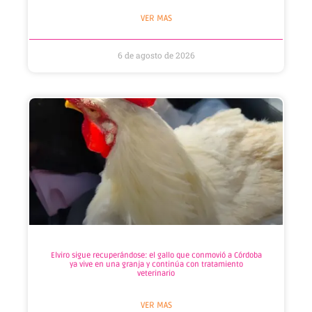
VER MAS
6 de agosto de 2026
Elviro sigue recuperándose: el gallo que conmovió a Córdoba
ya vive en una granja y continúa con tratamiento
veterinario
VER MAS