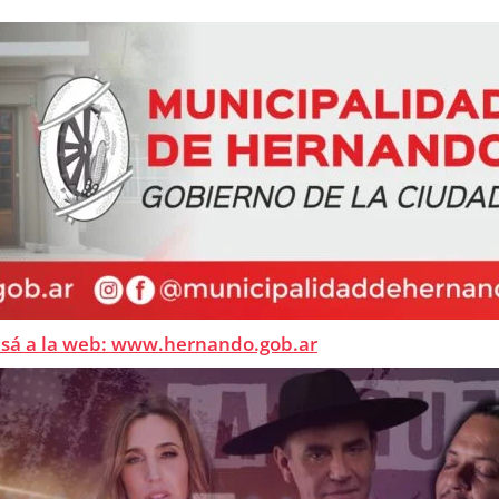
esá a la web: www.hernando.gob.ar