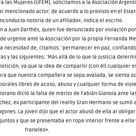
ra las Mujeres (UFEM), solicitamos a la Asociación Argenti
l mencionado actor, de acuerdo a lo previsto en el Estat
nconducta notoria de un afiliado», indica el escrito.
 a Juan Darthés, quien fue denunciado por violación por
e urgente ante la Asociación por la propia Fernanda Men
 la necesidad de, citamos: ‘permanecer en paz, confiando
 y las siguientes: ‘Más allá de lo que la justicia deter
etición, ya que la idea de compartir (con él) cualquier es
para que nuestra compañera se sepa avalada, se sienta 
orales libres de acoso, abuso y cualquier forma de viole
orano dictó la falta de mérito de Fabián Gianola ante l
nchez, ex participante del reality Gran Hermano se sumó 
Lugones. La joven dijo que el actor abusó de ella al obliga
ntos y que se presentaba en ropa interior frente a ella 
franeleo».