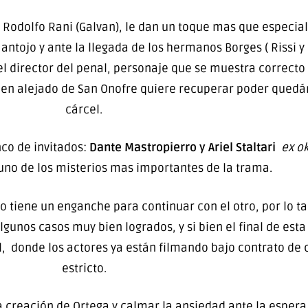
 Rodolfo Rani (Galvan), le dan un toque mas que especia
ntojo y ante la llegada de los hermanos Borges ( Rissi y
el director del penal, personaje que se muestra correcto
en alejado de San Onofre quiere recuperar poder quedán
cárcel.
nco de invitados:
Dante Mastropierro y Ariel Staltari
ex o
 uno de los misterios mas importantes de la trama.
 tiene un enganche para continuar con el otro, por lo ta
algunos casos muy bien logrados, y si bien el final de est
, donde los actores ya están filmando bajo contrato de 
estricto.
r la creación de Ortega y calmar la ansiedad ante la espe