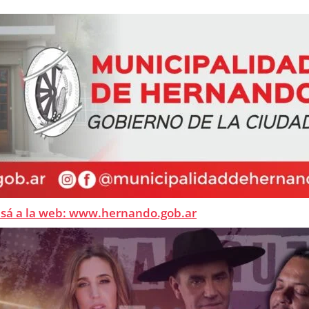
esá a la web: www.hernando.gob.ar