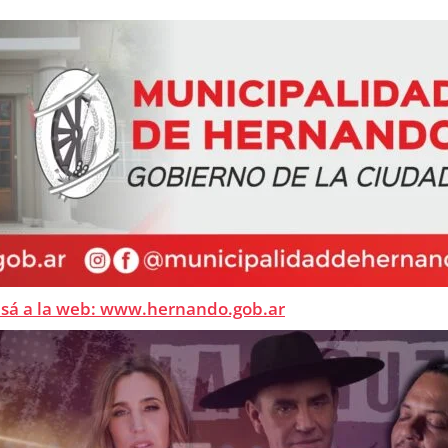
esá a la web: www.hernando.gob.ar