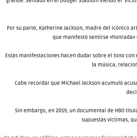
grande. Sentado en el Dodger Stadium viendo el `Victo
Por su parte, Katherine Jackson, madre del icónico a
que manifestó sentirse «honrada» de
Estas manifestaciones hacen dudar sobre el tono con e
la música, relaci
Cabe recordar que Michael Jackson acumuló acusac
decl
Sin embargo, en 2019, un documental de HBO titula
supuestas víctimas, qui