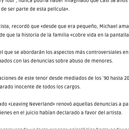
ry Tour´, nunca podría haber imaginado que casi 38 años 
de ser parte de esta película».
rtista, recordó que «desde que era pequeño, Michael amab
 que la historia de la familia «cobre vida en la pantall
l que se abordarán los aspectos más controversiales en t
onados con las denuncias sobre abuso de menores.
iones de este tenor desde mediados de los `90 hasta 20
arado inocente de todos los cargos.
do «Leaving Neverland» renovó aquellas denuncias a part
enes en el juicio habían declarado a favor del artista.