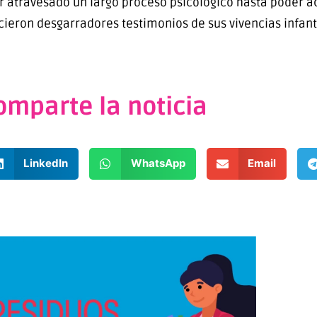
er atravesado un largo proceso psicológico hasta poder a
cieron desgarradores testimonios de sus vivencias infanti
omparte la noticia
LinkedIn
WhatsApp
Email