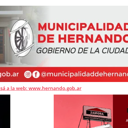
esá a la web: www.hernando.gob.ar