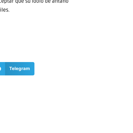
ceptar que su ídolo de antaño
les.
Telegram