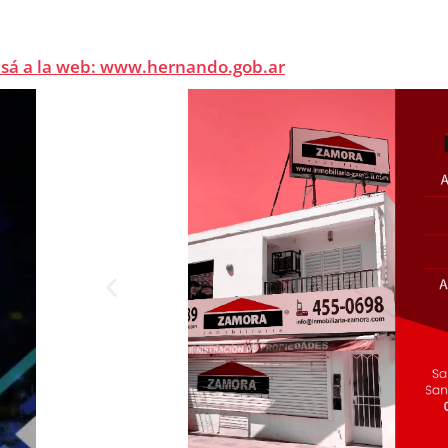
esá a la web: www.hernando.gob.ar