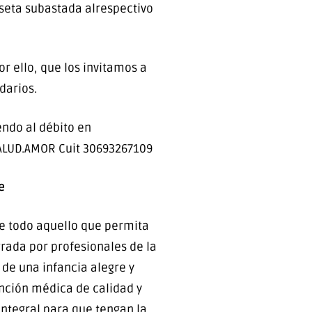
iseta subastada alrespectivo
r ello, que los invitamos a
darios.
endo al débito en
SALUD.AMOR Cuit 30693267109
e
 de todo aquello que permita
grada por profesionales de la
 de una infancia alegre y
ención médica de calidad y
integral para que tengan la