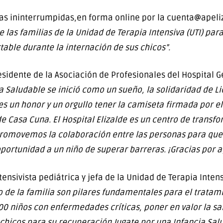
ras ininterrumpidas,en forma online por la cuenta@apeliz
e las familias de la Unidad de Terapia Intensiva (UTI) p
table durante la internación de sus chicos”.
residente de la Asociación de Profesionales del Hospital 
a Saludable se inició como un sueño, la solidaridad de Lio
 un honor y un orgullo tener la camiseta firmada por e
e Casa Cuna. El Hospital Elizalde es un centro de transf
promovemos la colaboración entre las personas para que
oportunidad a un niño de superar barreras. ¡Gracias por a
nsivista pediátrica y jefa de la Unidad de Terapia Inten
o de la familia son pilares fundamentales para el tratam
0 niños con enfermedades críticas, poner en valor la sala
 chicos para su recuperación.Jugate por una Infancia Sa