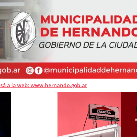
esá a la web: www.hernando.gob.ar