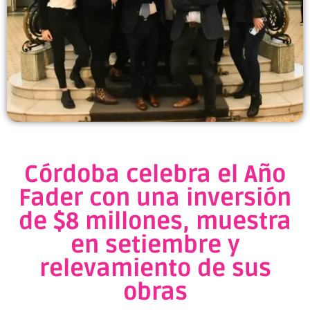
Córdoba celebra el Año
Fader con una inversión
de $8 millones, muestra
en setiembre y
relevamiento de sus
obras