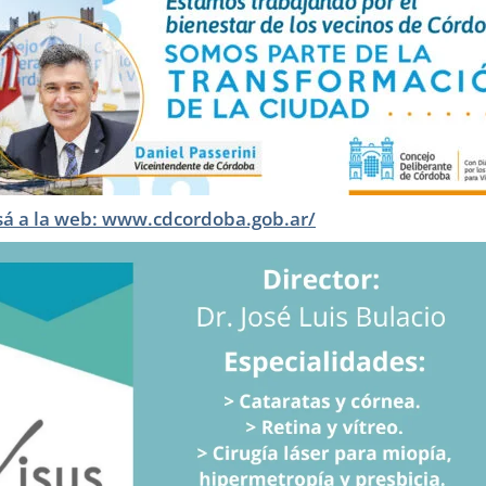
sá a la web: www.cdcordoba.gob.ar/