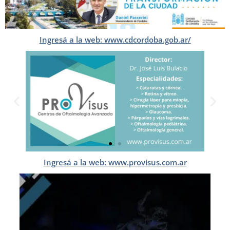
Ingresá a la web: www.cdcordoba.gob.ar/
Ingresá a la web: www.provisus.com.ar