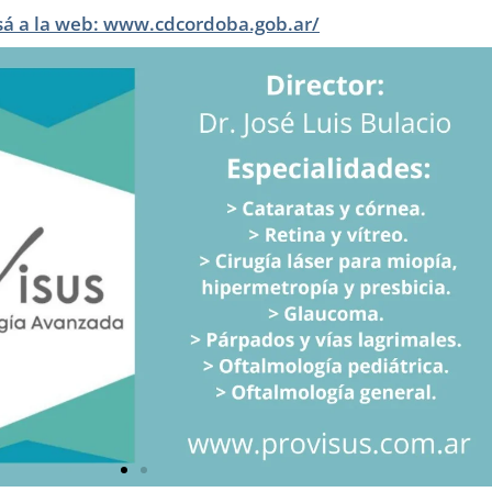
sá a la web: www.cdcordoba.gob.ar/