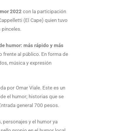
Humor 2022
con la participación
Cappelletti (El Cape) quien tuvo
 pinceles.
de humor: más rápido y más
 frente al público. En forma de
idos, música y expresión
ida por Omar Viale. Este es un
sde el humor; historias que se
 Entrada general 700 pesos.
 personajes y el humor ya
sello propio en el humor local.