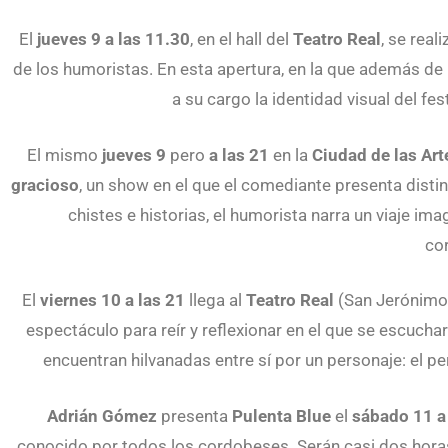
El
jueves 9 a las 11.30
, en el hall del
Teatro Real
, se reali
de los humoristas. En esta apertura, en la que además de r
a su cargo la identidad visual del fe
El mismo
jueves 9
pero
a las 21
en la
Ciudad de las Ar
gracioso
, un show en el que el comediante presenta disti
chistes e historias, el humorista narra un viaje im
co
El
viernes 10
a las 21
llega al
Teatro Real
(San Jerónimo
espectáculo para reír y reflexionar en el que se escucha
encuentran hilvanadas entre sí por un personaje: el 
Adrián Gómez
presenta
Pulenta Blue
el
sábado 11 a
conocido por todos los cordobeses. Serán casi dos horas a