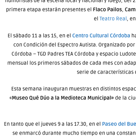
humoristas de la escena local y nacional y luego, del 21
primera etapa estarán presentes el
Flaco Pailos
,
Cami
el
Teatro Real
, en
El sábado 11 a las 15, en el
Centro Cultural Córdoba
ha
con Condición del Espectro Autista. Organizado por
Córdoba – TGD Padres TEA Córdoba y espacio Ludotea
mensual los primeros sábados de cada mes con adapt
serie de características
Esta semana inauguran muestras en distintos espacios 
«
Museo Qué Dúo a la Medioteca Municipal»
de la ci
En tanto que el jueves 9 a las 17.30, en el
Paseo del Bue
se enmarcó durante mucho tiempo en una constante 