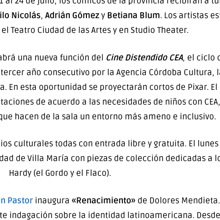
 al 24 de julio, los cómicos de la provincia recibirán a tur
lo Nicolás
,
Adrián Gómez
y
Betiana Blum
. Los artistas 
 el Teatro Ciudad de las Artes y en Studio Theater.
brá una nueva función del
Cine Distendido CEA
, el cicl
 tercer año consecutivo por la Agencia Córdoba Cultura, 
. En esta oportunidad se proyectarán cortos de Pixar. El
aciones de acuerdo a las necesidades de niños con CEA,
 que hacen de la sala un entorno más ameno e inclusivo.
culturales todas con entrada libre y gratuita. El lunes 6 
udad de Villa María con piezas de colección dedicadas a l
Hardy (el Gordo y el Flaco).
n Pastor
inaugura
«Renacimiento»
de Dolores Mendieta.
indagación sobre la identidad latinoamericana. Desde el