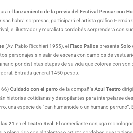
zará el
lanzamiento de la previa del Festival Pensar con 
isas habrá sorpresas, participará el artista gráfico Hernán 
stival; el ilustrador y muralista cordobés sorprenderá con sus
tes
(Av. Pablo Ricchieri 1955), el
Flaco Pailos
presenta
Solo 
ntos personajes sin salir de escena con cambios de vestuario
aginario por distintas etapas de su vida que colorea con son
rporal. Entrada general 1450 pesos.
 66)
Cuidado con el perro
de la compañía
Azul Teatro
dirig
rán historias cotidianas y desopilantes para interpelarse de
perro, una especie de “can humanoide o un humano perruno”.
 las 21
en el
Teatro Real
. El comediante conjuga monólogos,
 plena risa con el talentoso artista cordobés que ya tiene 