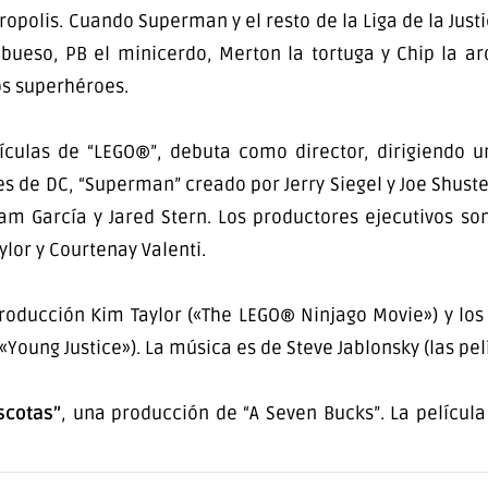
opolis. Cuando Superman y el resto de la Liga de la Just
ueso, PB el minicerdo, Merton la tortuga y Chip la ard
os superhéroes.
elículas de “LEGO®”, debuta como director, dirigiendo 
s de DC, “Superman” creado por Jerry Siegel y Joe Shuste
am García y Jared Stern. Los productores ejecutivos so
ylor y Courtenay Valenti.
producción Kim Taylor («The LEGO® Ninjago Movie») y lo
«Young Justice»). La música es de Steve Jablonsky (las pel
scotas”
, una producción de “A Seven Bucks”. La película