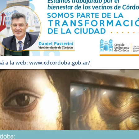
sá a la web: www.cdcordoba.gob.ar/