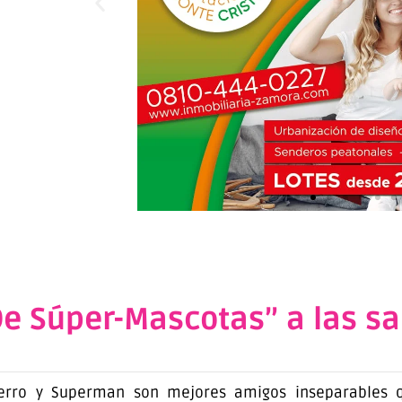
 De Súper-Mascotas” a las sa
perro y Superman son mejores amigos inseparables