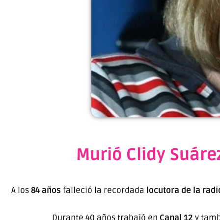
Murió Clidy Suáre
A los
84 años
falleció la recordada
locutora de la rad
Durante 40 años trabajó en
Canal 12
y tamb