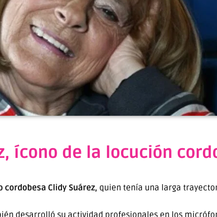
z, ícono de la locución cor
io cordobesa Clidy Suárez,
quien tenía una larga trayecto
ién desarrolló su actividad profesionales en los micrófo