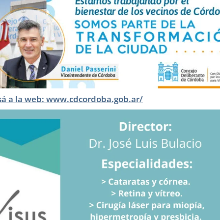
sá a la web: www.cdcordoba.gob.ar/