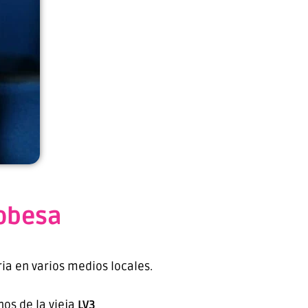
dobesa
ria en varios medios locales.
nos de la vieja
LV3