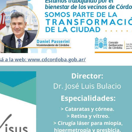
sá a la web: www.cdcordoba.gob.ar/