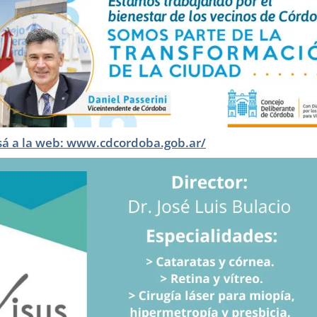
sá a la web: www.cdcordoba.gob.ar/