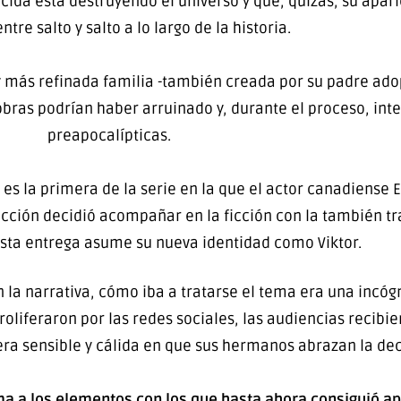
da está destruyendo el universo y que, quizás, su apari
ntre salto y salto a lo largo de la historia.
 más refinada familia -también creada por su padre adop
bras podrían haber arruinado y, durante el proceso, inten
preapocalípticas.
 la primera de la serie en la que el actor canadiense El
ucción decidió acompañar en la ficción con la también tr
esta entrega asume su nueva identidad como Viktor.
 la narrativa, cómo iba a tratarse el tema era una incógn
roliferaron por las redes sociales, las audiencias recib
ra sensible y cálida en que sus hermanos abrazan la dec
suma a los elementos con los que hasta ahora consiguió a