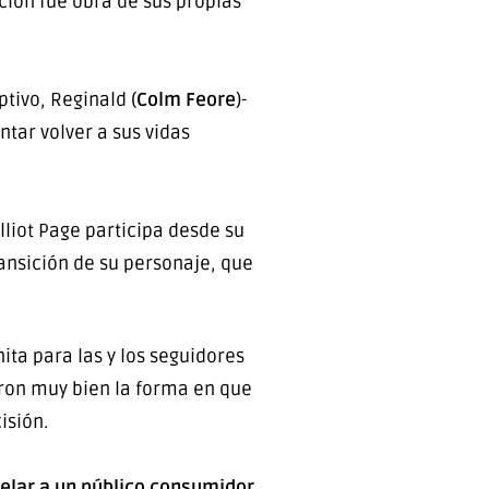
ción fue obra de sus propias
tivo, Reginald (
Colm Feore
)-
tar volver a sus vidas
liot Page participa desde su
ansición de su personaje, que
ita para las y los seguidores
ieron muy bien la forma en que
isión.
pelar a un público consumidor