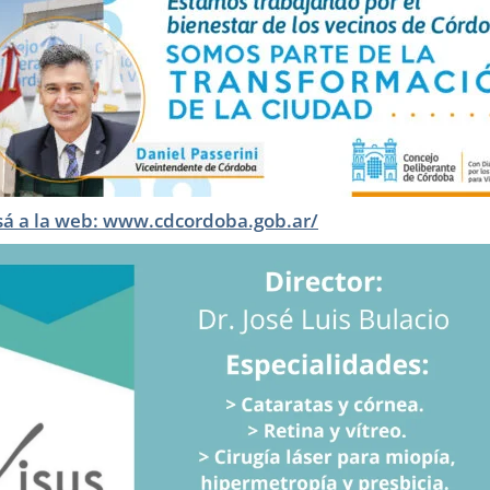
sá a la web: www.cdcordoba.gob.ar/