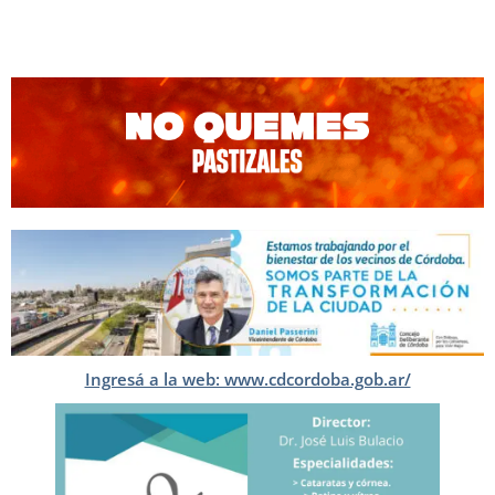
Ingresá a la web: www.cdcordoba.gob.ar/