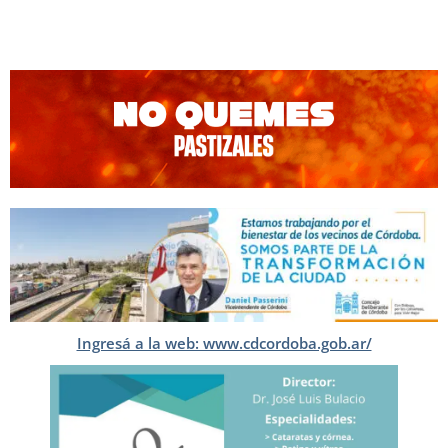
Ingresá a la web: www.cdcordoba.gob.ar/