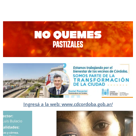
Ingresá a la web: www.cdcordoba.gob.ar/