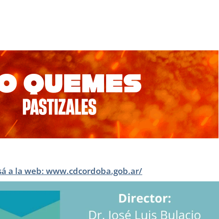
sá a la web: www.cdcordoba.gob.ar/