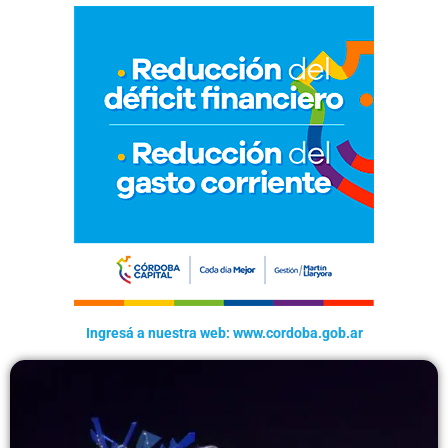
Ingresá a nuestra web: www.cordoba.gob.ar