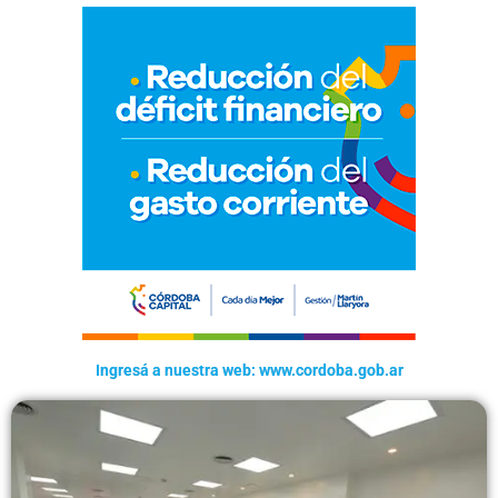
Ingresá a nuestra web: www.cordoba.gob.ar