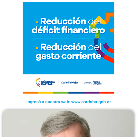
Ingresá a nuestra web: www.cordoba.gob.ar