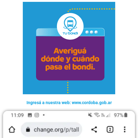
Ingresá a nuestra web: www.cordoba.gob.ar