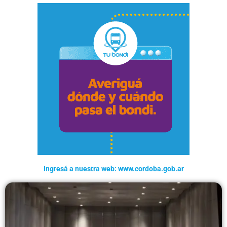
Ingresá a nuestra web: www.cordoba.gob.ar