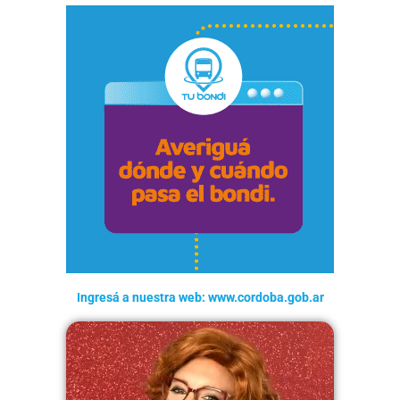
Ingresá a nuestra web: www.cordoba.gob.ar