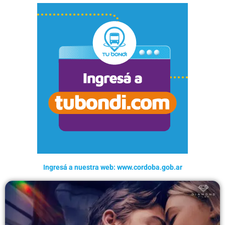
Ingresá a nuestra web: www.cordoba.gob.ar