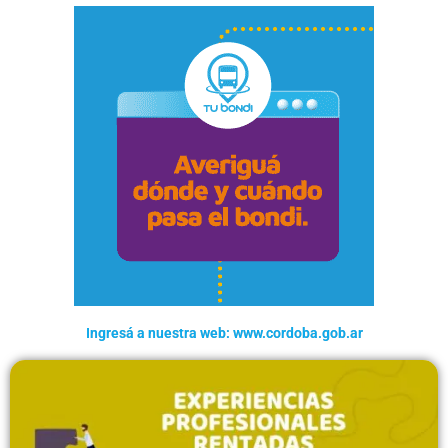
Ingresá a nuestra web: www.cordoba.gob.ar