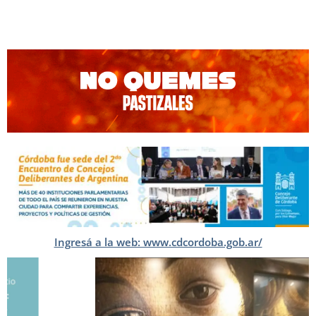
Ingresá a la web: www.cdcordoba.gob.ar/