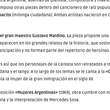
sica argentina, además de pianista, compositora y maestr
ompuso otras piezas dentro del cancionero de raíz popul
acito
(milonga ciudadana). Ambas artistas nacieron en C
del gran maestro Gustavo Maldino. L
a pieza propone una
aparecen en los grandes relatos de la historia, que sos
ancipación y no forman parte del repertorio de heroínas
sí que los personajes de la cantata son retratados a tra
na y el tango. A lo largo de los temas se le canta a la
«C
ta la mujer de la gran inmigración en el siglo XX.
posición
«Mujeres Argentinas»
(1969), obra cumbre con mú
una y la interpretación de Mercedes Sosa.