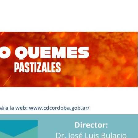
sá a la web: www.cdcordoba.gob.ar/