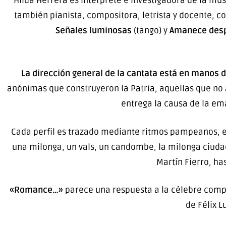
Hilda Herrera es intérprete e investigadora de la mú
también pianista, compositora, letrista y docente, c
Señales luminosas
(tango) y
Amanece desp
La dirección general de la cantata está en manos 
anónimas que construyeron la Patria, aquellas que no 
entrega la causa de la em
Cada perfil es trazado mediante ritmos pampeanos, es a
una milonga, un vals, un candombe, la milonga ciudada
Martín Fierro, has
«Romance…»
parece una respuesta a la célebre com
de Félix L