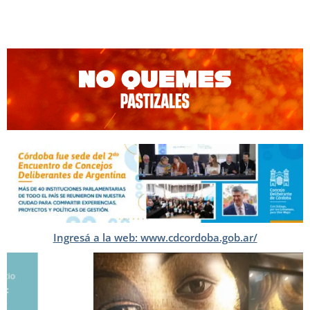
Ingresá a la web: www.cdcordoba.gob.ar/