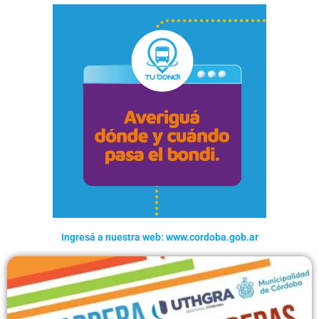
Ingresá a nuestra web: www.cordoba.gob.ar