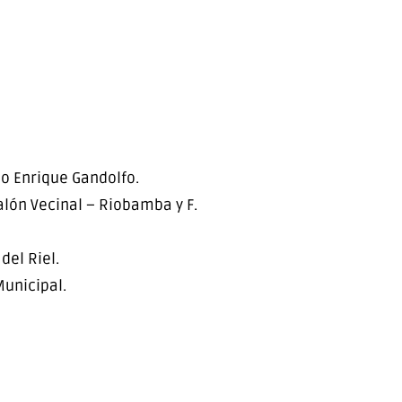
eo Enrique Gandolfo.
lón Vecinal – Riobamba y F.
del Riel.
Municipal.