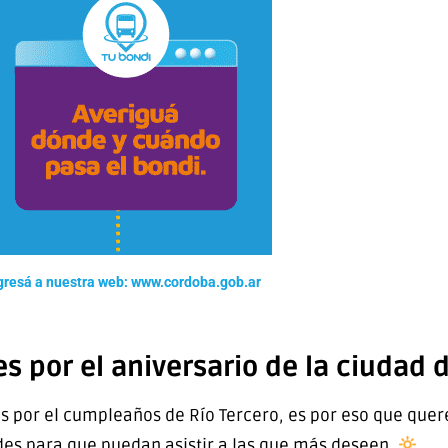
gresá a nuestra web: www.cordoba.gob.ar
s por el aniversario de la ciudad 
s por el cumpleaños de Río Tercero, es por eso que quer
des para que puedan asistir a las que más deseen.