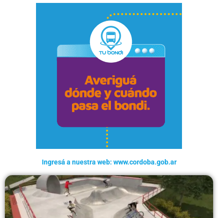
Ingresá a nuestra web: www.cordoba.gob.ar