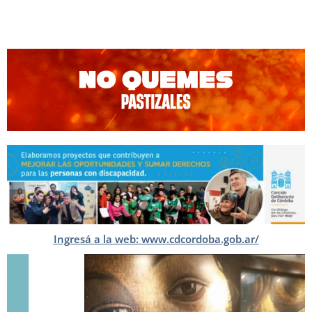
Ingresá a la web: www.cdcordoba.gob.ar/