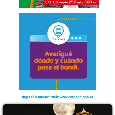
Ingresá a nuestra web: www.cordoba.gob.ar