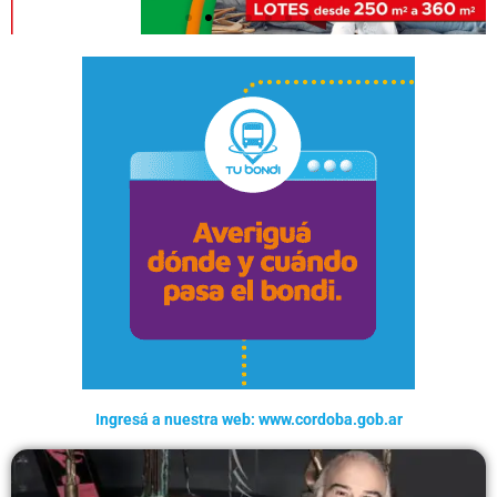
Ingresá a nuestra web: www.cordoba.gob.ar