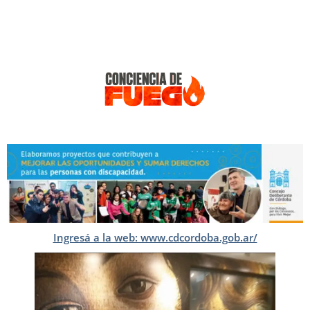
Ingresá a la web: www.cdcordoba.gob.ar/