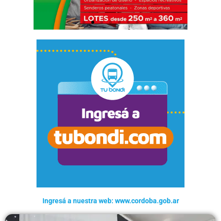
Ingresá a nuestra web: www.cordoba.gob.ar