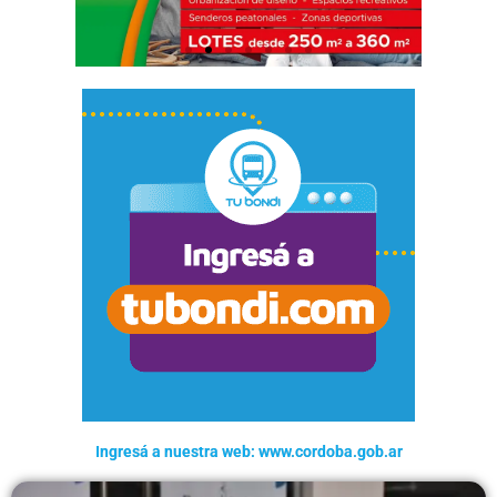
Ingresá a nuestra web: www.cordoba.gob.ar