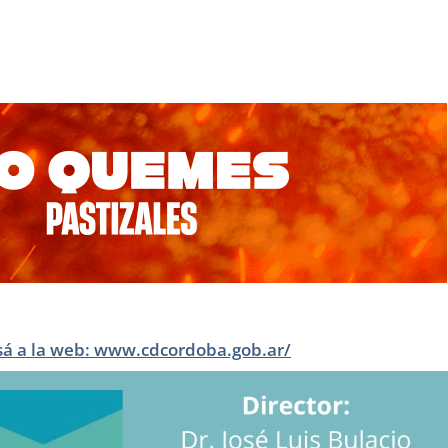
sá a la web: www.cdcordoba.gob.ar/