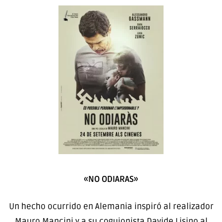
«NO ODIARAS»
Un hecho ocurrido en Alemania inspiró al realizador
Mauro Mancini y a su coguionista Davide Lisino al