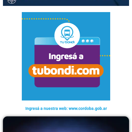
Ingresá a nuestra web: www.cordoba.gob.ar