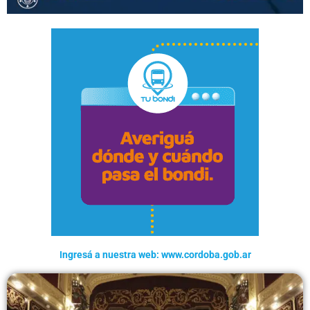
Ingresá a nuestra web: www.cordoba.gob.ar