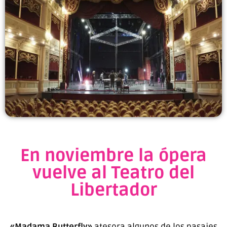
En noviembre la ópera
vuelve al Teatro del
Libertador
«Madama Butterfly»
atesora algunos de los pasajes