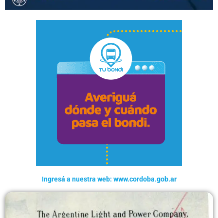
Ingresá a nuestra web: www.cordoba.gob.ar