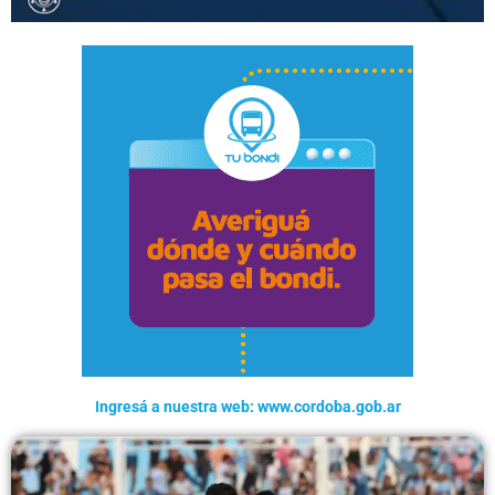
Ingresá a nuestra web: www.cordoba.gob.ar