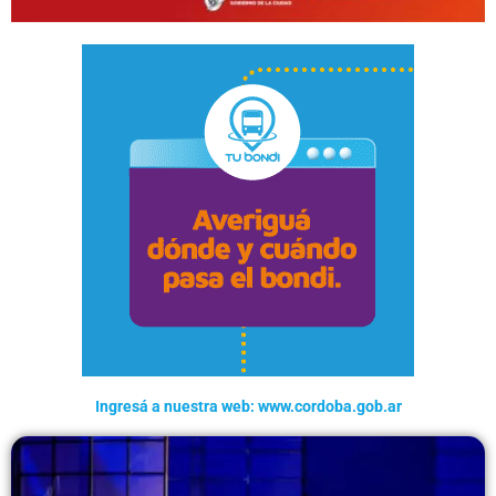
Ingresá a nuestra web: www.cordoba.gob.ar