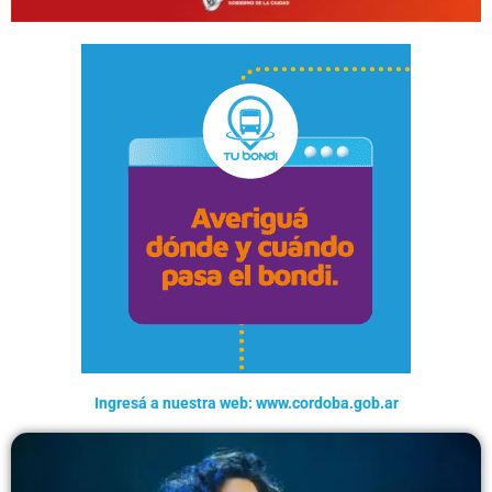
Ingresá a nuestra web: www.cordoba.gob.ar