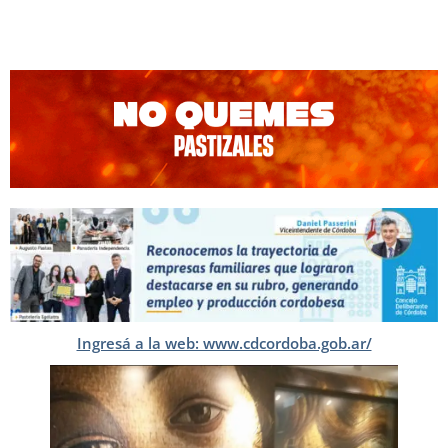
Ingresá a la web: www.cdcordoba.gob.ar/