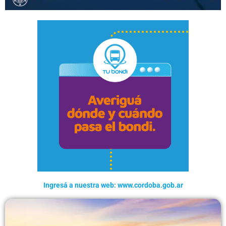
Ingresá a nuestra web: www.cordoba.gob.ar