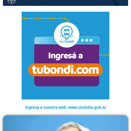
Ingresá a nuestra web: www.cordoba.gob.ar