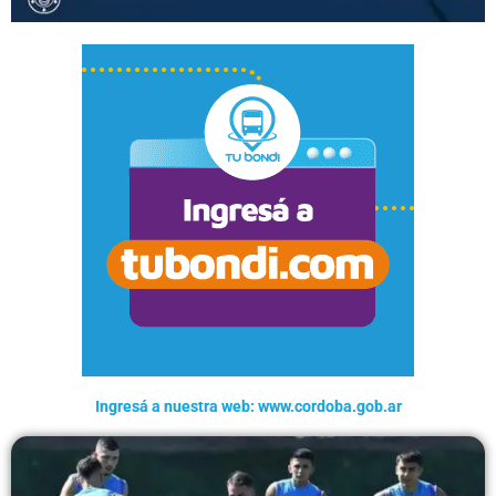
Ingresá a nuestra web: www.cordoba.gob.ar