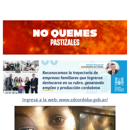
Ingresá a la web: www.cdcordoba.gob.ar/