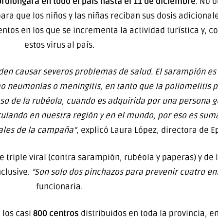
 prolongará en todo el país hasta el 11 de diciembre
. No 
ara que los niños y las niñas reciban sus dosis adicionales
tos en los que se incrementa la actividad turística y, con
estos virus al país.
den causar severos problemas de salud. El sarampión e
 neumonías o meningitis, en tanto que la poliomelitis 
so de la rubéola, cuando es adquirida por una persona g
circulando en nuestra región y en el mundo, por eso es s
nales de la campaña”,
explicó Laura López, directora de E
triple viral (contra sarampión, rubéola y paperas) y de I
nclusive.
“Son solo dos pinchazos para prevenir cuatro e
funcionaria.
 los casi
800 centros
distribuidos en toda la provincia, e