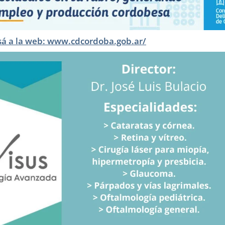
sá a la web: www.cdcordoba.gob.ar/