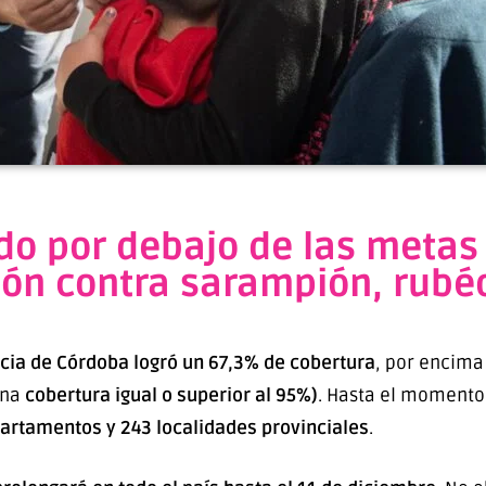
o por debajo de las metas 
n contra sarampión, rubéol
ncia de Córdoba logró un 67,3% de cobertura
, por encima
una
cobertura igual o superior al 95%)
. Hasta el momento
artamentos y 243 localidades provinciales
.