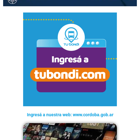
Ingresá a nuestra web: www.cordoba.gob.ar